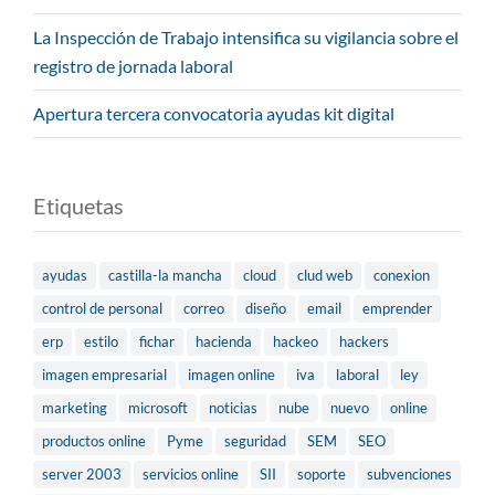
La Inspección de Trabajo intensifica su vigilancia sobre el
registro de jornada laboral
Apertura tercera convocatoria ayudas kit digital
Etiquetas
ayudas
castilla-la mancha
cloud
clud web
conexion
control de personal
correo
diseño
email
emprender
erp
estilo
fichar
hacienda
hackeo
hackers
imagen empresarial
imagen online
iva
laboral
ley
marketing
microsoft
noticias
nube
nuevo
online
productos online
Pyme
seguridad
SEM
SEO
server 2003
servicios online
SII
soporte
subvenciones