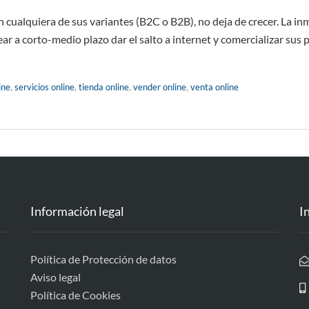
n cualquiera de sus variantes (B2C o B2B), no deja de crecer. La i
r a corto-medio plazo dar el salto a internet y comercializar sus 
ine
,
servicios online
,
tienda online
,
vender online
,
venta online
Información legal
I
Política de Protección de datos
Aviso legal
Política de Cookies