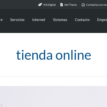
Kit Digital
Veri*factu
Contacta con no
re
Servicios
Internet
Sistemas
Contacto
Empr
tienda online