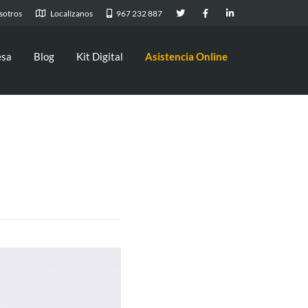
sotros
Localízanos
967 232 887
esa
Blog
Kit Digital
Asistencia Online