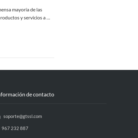
nmensa mayoría de las
productos y servicios a …
nformación de contacto
soporte@gtssl.com
967 232 887