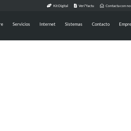
Kit Digital
Veri*factu
Contacta con no
re
Servicios
Internet
Sistemas
Contacto
Empr