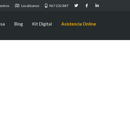
sotros
Localízanos
967 232 887
esa
Blog
Kit Digital
Asistencia Online