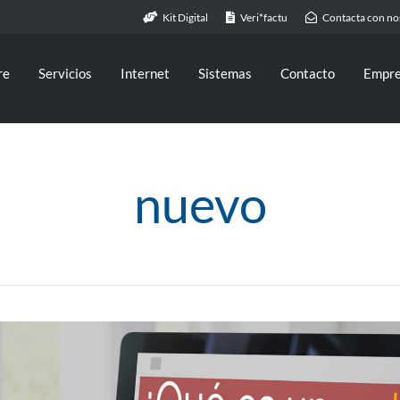
Kit Digital
Veri*factu
Contacta con no
re
Servicios
Internet
Sistemas
Contacto
Empr
nuevo