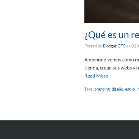
¿Qué es un r
Posted by
Blogger GTS
on
02/
A menudo vemos como muc
tienda, crean sus webs y n
Read More
Tags:
branding
,
diseño
,
estilo
,
i