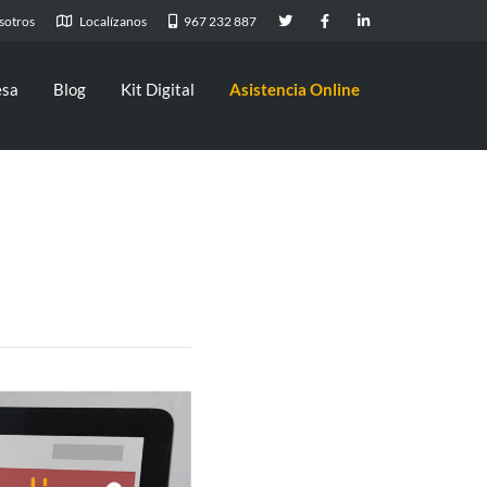
sotros
Localízanos
967 232 887
esa
Blog
Kit Digital
Asistencia Online