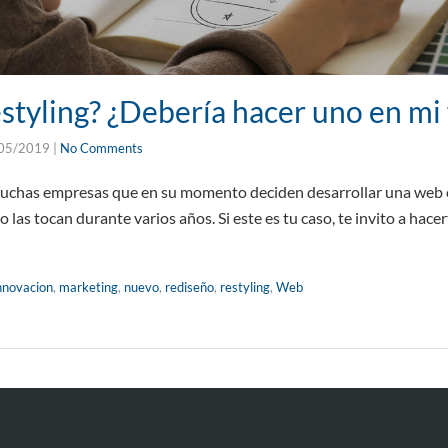
estyling? ¿Debería hacer uno en mi
05/2019
|
No Comments
has empresas que en su momento deciden desarrollar una web c
o las tocan durante varios años. Si este es tu caso, te invito a hac
nnovacion
,
marketing
,
nuevo
,
rediseño
,
restyling
,
Web